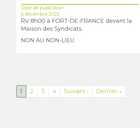
Date de publication
6 décembre 2022
RV 8h00 à FORT-DE-FRANCE devant la
Maison des Syndicats.
NON AU NON-LIEU
Page
1
Page
2
Page
3
Page
4
Page
Suivant ›
Dernière
Dernier »
courante
suivante
page