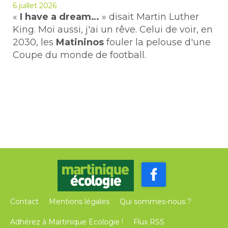
6 juillet 2026
«
I have a dream…
» disait Martin Luther
King. Moi aussi, j'ai un rêve. Celui de voir, en
2030, les
Matininos
fouler la pelouse d'une
Coupe du monde de football.
Contact
Mentions légales
Qui sommes-nous ?
Adhérez à Martinique Ecologie !
Flux RSS