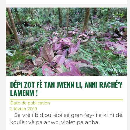
DÉPI ZOT FÈ TAN JWENN LI, ANNI RACHÉ'Y
LAMENM !
Date de publication
2 février 2019
Sa vré i bidjoul épi sé gran fey-li a ki ni dé
koulè : vè pa anwo, violet pa anba.