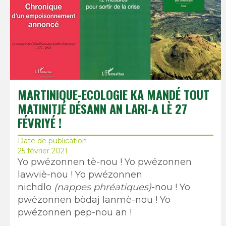
MARTINIQUE-ECOLOGIE KA MANDÉ TOUT
MATINITJÉ DÉSANN AN LARI-A LÈ 27
FÉVRIYÉ !
Date de publication
25 février 2021
Yo pwézonnen tè-nou ! Yo pwézonnen
lawviè-nou ! Yo pwézonnen
nichdlo
(nappes phréatiques)
-nou ! Yo
pwézonnen bòdaj lanmè-nou ! Yo
pwézonnen pep-nou an !