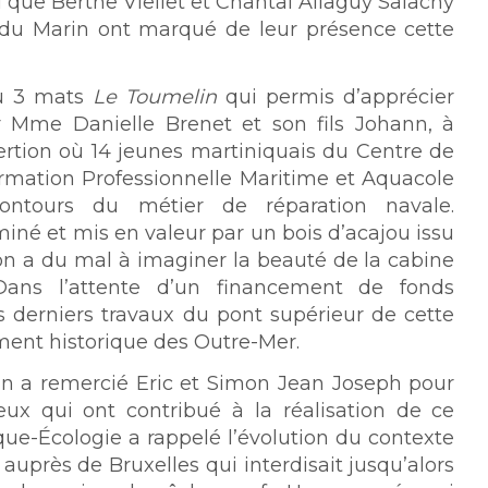
si que Berthe Viellet et Chantal Allaguy Salachy
 du Marin ont marqué de leur présence cette
du 3 mats
Le Toumelin
qui permis d’apprécier
ar Mme Danielle Brenet et son fils Johann, à
ertion où 14 jeunes martiniquais du Centre de
rmation Professionnelle Maritime et Aquacole
ontours du métier de réparation navale.
né et mis en valeur par un bois d’acajou issu
 on a du mal à imaginer la beauté de la cabine
Dans l’attente d’un financement de fonds
s derniers travaux du pont supérieur de cette
ument historique des Outre-Mer.
rin a remercié Eric et Simon Jean Joseph pour
eux qui ont contribué à la réalisation de ce
que-Écologie a rappelé l’évolution du contexte
uprès de Bruxelles qui interdisait jusqu’alors