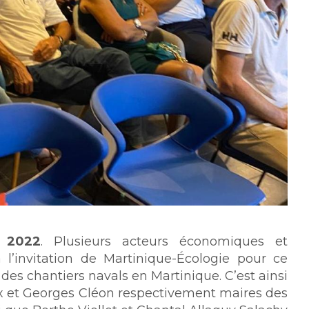
 2022
. Plusieurs acteurs économiques et
 l’invitation de Martinique-Écologie pour ce
 des chantiers navals en Martinique. C’est ainsi
x et Georges Cléon respectivement maires des