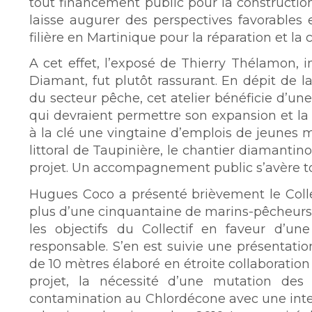
tout financement public pour la constructi
laisse augurer des perspectives favorable
filière en Martinique pour la réparation et la
A cet effet, l’exposé de Thierry Thélamon, 
Diamant, fut plutôt rassurant. En dépit de l
du secteur pêche, cet atelier bénéficie d’une
qui devraient permettre son expansion et la
à la clé une vingtaine d’emplois de jeunes 
littoral de Taupinière, le chantier diamantin
projet. Un accompagnement public s’avère to
Hugues Coco a présenté brièvement le Coll
plus d’une cinquantaine de marins-pêcheurs s
les objectifs du Collectif en faveur d’u
responsable. S’en est suivie une présentati
de 10 mètres élaboré en étroite collaboration
projet, la nécessité d’une mutation des
contamination au Chlordécone avec une interd