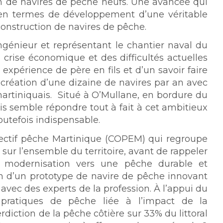
on de navires de pêche neufs. Une avancée qui
s en termes de développement d’une véritable
 construction de navires de pêche.
ingénieur et représentant le chantier naval du
a crise économique et des difficultés actuelles
 expérience de père en fils et d’un savoir faire
 création d’une dizaine de navires par an avec
martiniquais. Situé à O’Mullane, en bordure du
ois semble répondre tout à fait à cet ambitieux
utefois indispensable.
ectif pêche Martinique (COPEM) qui regroupe
ur l’ensemble du territoire, avant de rappeler
ne modernisation vers une pêche durable et
on d’un prototype de navire de pêche innovant
 avec des experts de la profession. À l’appui du
 pratiques de pêche liée à l’impact de la
iction de la pêche côtière sur 33% du littoral