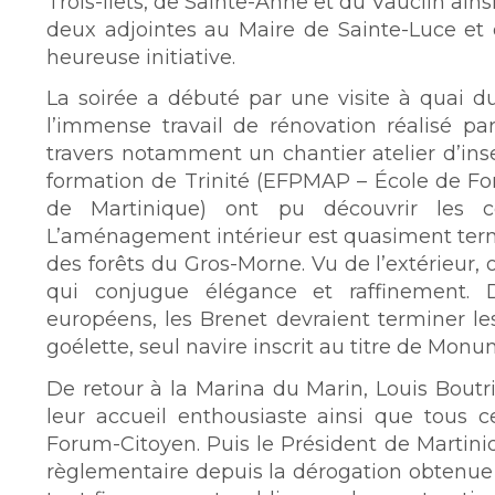
Trois-îlets, de Sainte-Anne et du Vauclin ain
deux adjointes au Maire de Sainte-Luce et
heureuse initiative.
La soirée a débuté par une visite à quai 
l’immense travail de rénovation réalisé p
travers notamment un chantier atelier d’ins
formation de Trinité (EFPMAP – École de Fo
de Martinique) ont pu découvrir les c
L’aménagement intérieur est quasiment termi
des forêts du Gros-Morne. Vu de l’extérieur,
qui conjugue élégance et raffinement. 
européens, les Brenet devraient terminer le
goélette, seul navire inscrit au titre de Mon
De retour à la Marina du Marin, Louis Bout
leur accueil enthousiaste ainsi que tous c
Forum-Citoyen. Puis le Président de Martini
règlementaire depuis la dérogation obtenue a