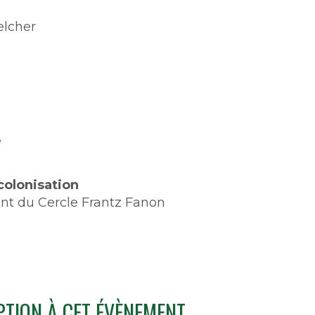
elcher
e
olonisation
nt du Cercle Frantz Fanon
PTION À CET ÉVÈNEMENT