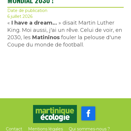
MONDIAL 2030 !
Date de publication
6 juillet 2026
«
I have a dream…
» disait Martin Luther
King. Moi aussi, j'ai un rêve. Celui de voir, en
2030, les
Matininos
fouler la pelouse d'une
Coupe du monde de football.
Contact
Mentions légales
Qui sommes-nous ?