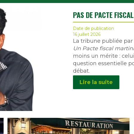
PAS DE PACTE FISCAL
Date de publication
16 juillet 2026
La tribune publiée par
Un Pacte fiscal martiniq
moins un mérite : celu
question essentielle po
débat.
Lire la suite