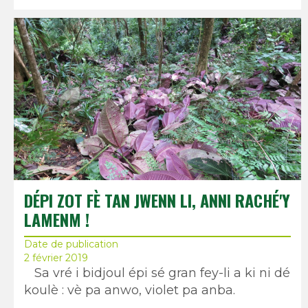
DÉPI ZOT FÈ TAN JWENN LI, ANNI RACHÉ'Y
LAMENM !
Date de publication
2 février 2019
Sa vré i bidjoul épi sé gran fey-li a ki ni dé
koulè : vè pa anwo, violet pa anba.