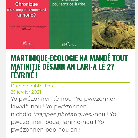
MARTINIQUE-ECOLOGIE KA MANDÉ TOUT
MATINITJÉ DÉSANN AN LARI-A LÈ 27
FÉVRIYÉ !
Date de publication
25 février 2021
Yo pwézonnen tè-nou ! Yo pwézonnen
lawviè-nou ! Yo pwézonnen
nichdlo
(nappes phréatiques)
-nou ! Yo
pwézonnen bòdaj lanmè-nou ! Yo
pwézonnen pep-nou an !